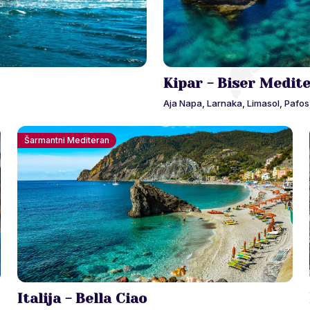
Kipar - Biser Medit
Aja Napa, Larnaka, Limasol, Pafos
Šarmantni Mediteran
Italija - Bella Ciao