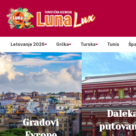
Letovanje 2026
Grčka
Turska
Tunis
Špa
Dalek
Gradovi
putovan
Evrope