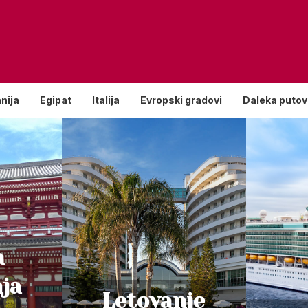
nija
Egipat
Italija
Evropski gradovi
Daleka putov
a
ja
Letovanje