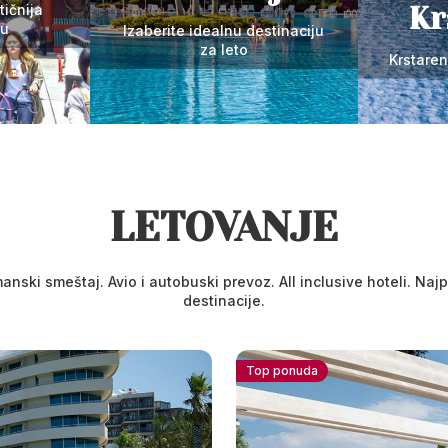
tičnija
Kr
tu
Izaberite idealnu destinaciju
za leto
Krstare
LETOVANJE
manski smeštaj. Avio i autobuski prevoz. All inclusive hoteli. Najp
destinacije.
Top ponuda