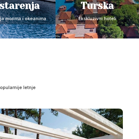
starenja
Turska
nja morima i okeanima
Ekskluzivni hoteli
opularnije letnje