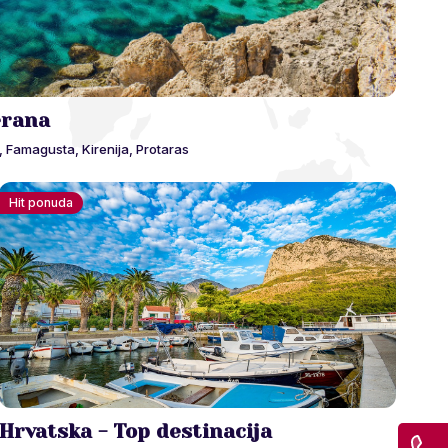
erana
, Famagusta, Kirenija, Protaras
Hit ponuda
Hrvatska - Top destinacija