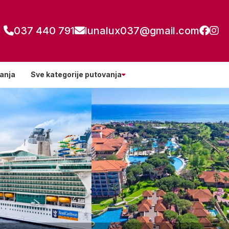
037 440 791
lunalux037@gmail.com
anja
Sve kategorije putovanja