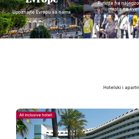
Putujte na najegzo
mesta na sve
Upoznajte Evropu sa nama
Hotelski i apart
All inclusive hoteli