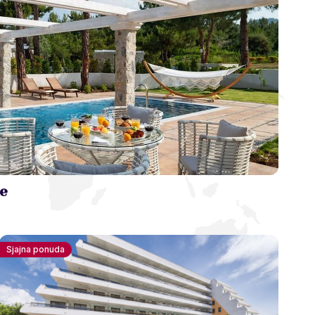
re
Sjajna ponuda